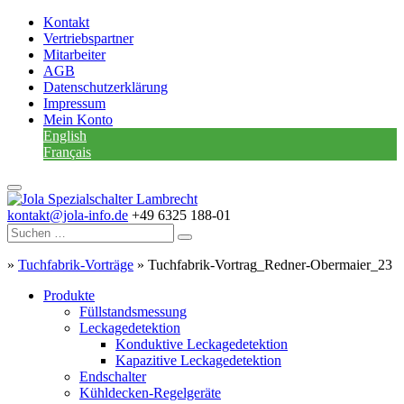
Kontakt
Vertriebspartner
Mitarbeiter
AGB
Datenschutzerklärung
Impressum
Mein Konto
English
Français
kontakt@jola-info.de
+49 6325 188-01
»
Tuchfabrik-Vorträge
»
Tuchfabrik-Vortrag_Redner-Obermaier_23
Produkte
Füllstandsmessung
Leckagedetektion
Konduktive Leckagedetektion
Kapazitive Leckagedetektion
Endschalter
Kühldecken-Regelgeräte