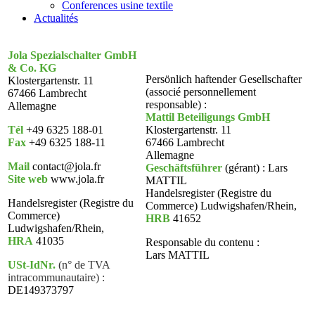
Conferences usine textile
Actualités
Jola Spezialschalter GmbH
& Co. KG
Persönlich haftender Gesellschafter
Klostergartenstr. 11
(associé personnellement
67466 Lambrecht
responsable) :
Allemagne
Mattil Beteiligungs GmbH
Tél
+49 6325 188-01
Klostergartenstr. 11
Fax
+49 6325 188-11
67466 Lambrecht
Allemagne
Mail
contact@jola.fr
Geschäftsführer
(gérant) : Lars
Site web
www.jola.fr
MATTIL
Handelsregister (Registre du
Handelsregister (Registre du
Commerce) Ludwigshafen/Rhein,
Commerce)
HRB
41652
Ludwigshafen/Rhein,
HRA
41035
Responsable du contenu :
Lars MATTIL
USt-IdNr.
(n° de TVA
intracommunautaire) :
DE149373797