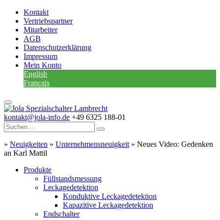
Kontakt
Vertriebspartner
Mitarbeiter
AGB
Datenschutzerklärung
Impressum
Mein Konto
English
Français
kontakt@jola-info.de
+49 6325 188-01
»
Neuigkeiten
»
Unternehmensneuigkeit
»
Neues Video: Gedenken
an Karl Mattil
Produkte
Füllstandsmessung
Leckagedetektion
Konduktive Leckagedetektion
Kapazitive Leckagedetektion
Endschalter