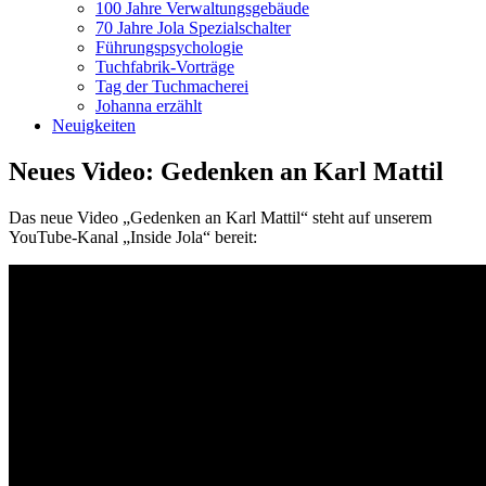
100 Jahre Verwaltungsgebäude
70 Jahre Jola Spezialschalter
Führungspsychologie
Tuchfabrik-Vorträge
Tag der Tuchmacherei
Johanna erzählt
Neuigkeiten
Neues Video: Gedenken an Karl Mattil
Das neue Video „Gedenken an Karl Mattil“ steht auf unserem
YouTube-Kanal „Inside Jola“ bereit: