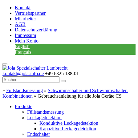
Kontakt
Vertriebspartner
Mitarbeiter
AGB
Datenschutzerklärung
Impressum
Mein Konto
English
Français
kontakt@jola-info.de
+49 6325 188-01
»
Füllstandsmessung
»
Schwimmschalter und Schwimmschalter-
Kombinationen
»
Gebrauchsanleitung für alle Jola Geräte CS
Produkte
Füllstandsmessung
Leckagedetektion
Konduktive Leckagedetektion
Kapazitive Leckagedetektion
Endschalter