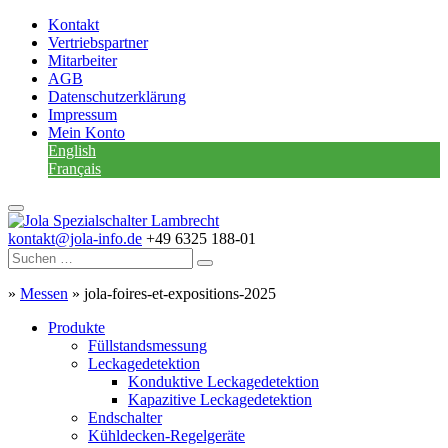
Kontakt
Vertriebspartner
Mitarbeiter
AGB
Datenschutzerklärung
Impressum
Mein Konto
English
Français
kontakt@jola-info.de
+49 6325 188-01
»
Messen
»
jola-foires-et-expositions-2025
Produkte
Füllstandsmessung
Leckagedetektion
Konduktive Leckagedetektion
Kapazitive Leckagedetektion
Endschalter
Kühldecken-Regelgeräte