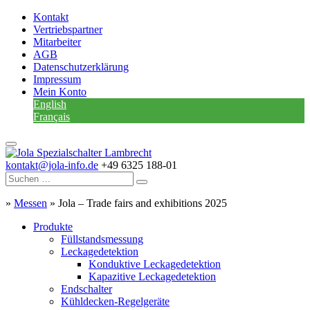
Kontakt
Vertriebspartner
Mitarbeiter
AGB
Datenschutzerklärung
Impressum
Mein Konto
English
Français
kontakt@jola-info.de
+49 6325 188-01
»
Messen
»
Jola – Trade fairs and exhibitions 2025
Produkte
Füllstandsmessung
Leckagedetektion
Konduktive Leckagedetektion
Kapazitive Leckagedetektion
Endschalter
Kühldecken-Regelgeräte