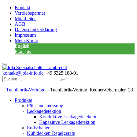
Kontakt
Vertriebspartner
Mitarbeiter
AGB
Datenschutzerklärung
Impressum
Mein Konto
English
Français
kontakt@jola-info.de
+49 6325 188-01
»
Tuchfabrik-Vorträge
»
Tuchfabrik-Vortrag_Redner-Obermaier_23
Produkte
Füllstandsmessung
Leckagedetektion
Konduktive Leckagedetektion
Kapazitive Leckagedetektion
Endschalter
Kühldecken-Regelgeräte