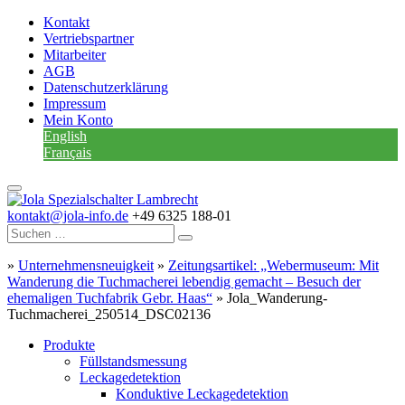
Kontakt
Vertriebspartner
Mitarbeiter
AGB
Datenschutzerklärung
Impressum
Mein Konto
English
Français
kontakt@jola-info.de
+49 6325 188-01
»
Unternehmensneuigkeit
»
Zeitungsartikel: „Webermuseum: Mit
Wanderung die Tuchmacherei lebendig gemacht – Besuch der
ehemaligen Tuchfabrik Gebr. Haas“
»
Jola_Wanderung-
Tuchmacherei_250514_DSC02136
Produkte
Füllstandsmessung
Leckagedetektion
Konduktive Leckagedetektion