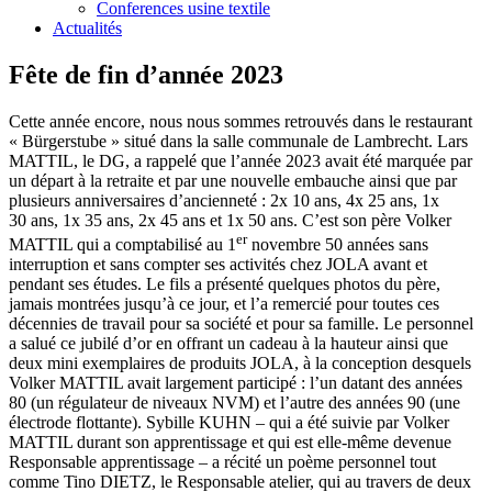
Conferences usine textile
Actualités
Fête de fin d’année 2023
Cette année encore, nous nous sommes retrouvés dans le restaurant
« Bürgerstube » situé dans la salle communale de Lambrecht. Lars
MATTIL, le DG, a rappelé que l’année 2023 avait été marquée par
un départ à la retraite et par une nouvelle embauche ainsi que par
plusieurs anniversaires d’ancienneté : 2x 10 ans, 4x 25 ans, 1x
30 ans, 1x 35 ans, 2x 45 ans et 1x 50 ans. C’est son père Volker
er
MATTIL qui a comptabilisé au 1
novembre 50 années sans
interruption et sans compter ses activités chez JOLA avant et
pendant ses études. Le fils a présenté quelques photos du père,
jamais montrées jusqu’à ce jour, et l’a remercié pour toutes ces
décennies de travail pour sa société et pour sa famille. Le personnel
a salué ce jubilé d’or en offrant un cadeau à la hauteur ainsi que
deux mini exemplaires de produits JOLA, à la conception desquels
Volker MATTIL avait largement participé : l’un datant des années
80 (un régulateur de niveaux NVM) et l’autre des années 90 (une
électrode flottante). Sybille KUHN – qui a été suivie par Volker
MATTIL durant son apprentissage et qui est elle-même devenue
Responsable apprentissage – a récité un poème personnel tout
comme Tino DIETZ, le Responsable atelier, qui au travers de deux