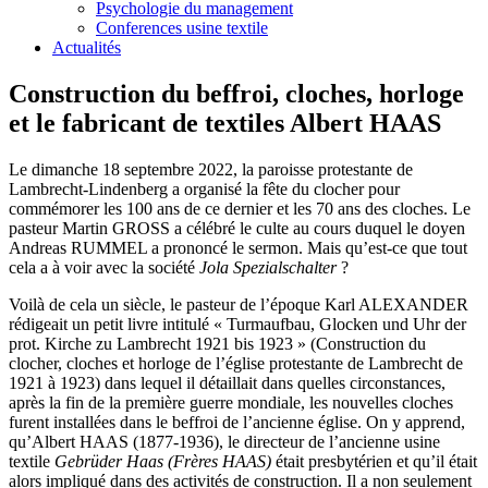
Psychologie du management
Conferences usine textile
Actualités
Construction du beffroi, cloches, horloge
et le fabricant de textiles Albert HAAS
Le dimanche 18 septembre 2022, la paroisse protestante de
Lambrecht-Lindenberg a organisé la fête du clocher pour
commémorer les 100 ans de ce dernier et les 70 ans des cloches. Le
pasteur Martin GROSS a célébré le culte au cours duquel le doyen
Andreas RUMMEL a prononcé le sermon. Mais qu’est-ce que tout
cela a à voir avec la société
Jola Spezialschalter
?
Voilà de cela un siècle, le pasteur de l’époque Karl ALEXANDER
rédigeait un petit livre intitulé « Turmaufbau, Glocken und Uhr der
prot. Kirche zu Lambrecht 1921 bis 1923 » (Construction du
clocher, cloches et horloge de l’église protestante de Lambrecht de
1921 à 1923) dans lequel il détaillait dans quelles circonstances,
après la fin de la première guerre mondiale, les nouvelles cloches
furent installées dans le beffroi de l’ancienne église. On y apprend,
qu’Albert HAAS (1877-1936), le directeur de l’ancienne usine
textile
Gebrüder Haas (Frères HAAS)
était presbytérien et qu’il était
alors impliqué dans des activités de construction. Il a non seulement