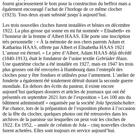
fourni gracieusement le bois pour la construction du beffroi mais a
également encouragé l’achat de l’horloge de ce même clocher
(1923). Tous deux ayant subsisté jusqu’à aujourd’hui.
Les trois nouvelles cloches furent installées et bénies en décembre
1922. La plus grosse qui sonne en mi fut nommée « Elisabeth» en
l’honneur de la femme d’Albert HAAS. Elle porte une inscription
très personnelle : « À la mémoire de nos chers parents Adam et
Katharina HAAS, offerte par Albert et Elisabetha HAAS 1921
L’amour est éternel. » Le père d’Albert, Adam HAAS déjà décédé
(1840-1913), était le fondateur de l’usine textile
Gebrüder Haas
.
Une quatrième cloche a été installée en 1927, mais en 1947 les trois
plus grosses ont été envoyées à Hambourg dans l’entrepôt des
cloches pour y être fondues et utilisées pour l’armement. L’atelier de
fonderie a également été totalement détruit durant la seconde guerre
mondiale. En dehors des écrits du pasteur, il existe encore
aujourd’hui quelques dossiers et articles de journaux qui ont été
présentés en septembre 2021 lors de l’exposition « Les 100 ans du
bâtiment administratif » organisée par la société
Jola Spezialschalter
.
Par chance, lors de la préparation de l’exposition photos à l’occasion
de la fête du clocher, quelques photos ont été retrouvées dans les
archives de la paroisse sur lesquelles on peut voir les cloches de
1922. En 1952, – année de création de Jola – cinq nouvelles cloches
furent achetées. Elles sont toujours en service aujourd’hui.