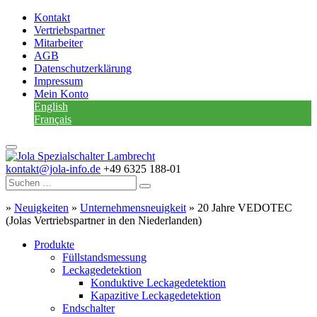
Kontakt
Vertriebspartner
Mitarbeiter
AGB
Datenschutzerklärung
Impressum
Mein Konto
English
Français
kontakt@jola-info.de
+49 6325 188-01
»
Neuigkeiten
»
Unternehmensneuigkeit
»
20 Jahre VEDOTEC
(Jolas Vertriebspartner in den Niederlanden)
Produkte
Füllstandsmessung
Leckagedetektion
Konduktive Leckagedetektion
Kapazitive Leckagedetektion
Endschalter