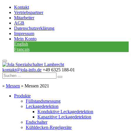
Kontakt
Vertriebspartner
Mitarbeiter
AGB
Datenschutzerklärung
Impressum
Mein Konto
English
Français
kontakt@jola-info.de
+49 6325 188-01
»
Messen
»
Messen 2021
Produkte
Füllstandsmessung
Leckagedetektion
Konduktive Leckagedetektion
Kapazitive Leckagedetektion
Endschalter
Kühldecken-Regelgeräte