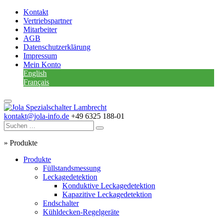
Kontakt
Vertriebspartner
Mitarbeiter
AGB
Datenschutzerklärung
Impressum
Mein Konto
English
Français
kontakt@jola-info.de
+49 6325 188-01
»
Produkte
Produkte
Füllstandsmessung
Leckagedetektion
Konduktive Leckagedetektion
Kapazitive Leckagedetektion
Endschalter
Kühldecken-Regelgeräte