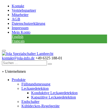
Kontakt
Vertriebspartner
Mitarbeiter
AGB
Datenschutzerklärung
Impressum
Mein Konto
English
Français
kontakt@jola-info.de
+49 6325 188-01
»
Unternehmen
Produkte
Füllstandsmessung
Leckagedetektion
Konduktive Leckagedetektion
Kapazitive Leckagedetektion
Endschalter
Kühldecken-Regelgeräte