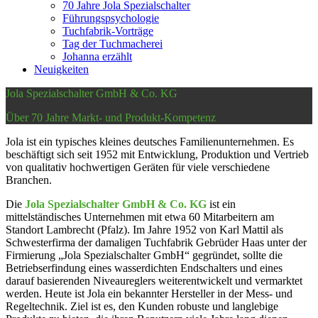
70 Jahre Jola Spezialschalter
Führungspsychologie
Tuchfabrik-Vorträge
Tag der Tuchmacherei
Johanna erzählt
Neuigkeiten
Jola Spezialschalter GmbH & Co. KG
Über 70 Jahre Markt- und Produkt-Kompetenz
Jola ist ein typisches kleines deutsches Familienunternehmen. Es
beschäftigt sich seit 1952 mit Entwicklung, Produktion und Vertrieb
von qualitativ hochwertigen Geräten für viele verschiedene
Branchen.
Die
Jola Spezialschalter GmbH & Co. KG
ist ein
mittelständisches Unternehmen mit etwa 60 Mitarbeitern am
Standort Lambrecht (Pfalz). Im Jahre 1952 von Karl Mattil als
Schwesterfirma der damaligen Tuchfabrik Gebrüder Haas unter der
Firmierung „Jola Spezialschalter GmbH“ gegründet, sollte die
Betriebserfindung eines wasserdichten Endschalters und eines
darauf basierenden Niveaureglers weiterentwickelt und vermarktet
werden. Heute ist Jola ein bekannter Hersteller in der Mess- und
Regeltechnik. Ziel ist es, den Kunden robuste und langlebige