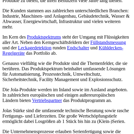
Produkte zu bieten, die ihren Benutzern viele Jahre lang dienen.
Die Kunden stammen aus zahlreichen unterschiedlichen Branchen:
Industrie, Maschinen- und Anlagenbau, Gebäudetechnik, Wasser &
Abwasser, Energiewirtschaft, Infrastruktur und vielen weiteren
mehr.
Im Kern des
Produktspektrums
steht der Umgang mit Flüssigkeiten
aller Art. Neben den Kerngeschäftsfeldern der
Füllstandsmessung
und der
Leckagedetektion
runden
Endschalter
und
Kühldecken-
Regelgeräte
das Portfolio ab.
Genauso vielfältig wie die Produkte sind die Themenfelder, die sie
berühren. Das Produktspektrum beinhaltet umfassende Lösungen
für Automatisierung, Prozesstechnik, Umweltschutz,
Sicherheitstechnik, Facility Management und Explosionsschutz.
Die Jola-Produkte werden im Inland sowie im Ausland angeboten.
In zahlreichen europäischen und einigen außereuropäischen
Ländern bieten
Vertriebspartner
das Produktprogramm an.
Jolas Stärke sind die umfassende technische Beratung sowie rasche
Fertigungs- und Lieferzeiten. Die große Wertschöpfungstiefe
ermöglicht dabei Losgrößen ab 1 Stück bis hin zu (Klein-)Serien.
Die Unternehmensprozesse erlauben Serienfertigung sowie die