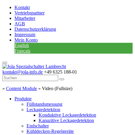
Kontakt
Vertriebspartner
Mitarbeiter
AGB
Datenschutzerklärung
Impressum
Mein Konto
English
Français
kontakt@jola-info.de
+49 6325 188-01
»
Content Module
»
Video (Fullsize)
Produkte
Füllstandsmessung
Leckagedetektion
Konduktive Leckagedetektion
Kapazitive Leckagedetektion
Endschalter
Kühldecken-Regelgeräte