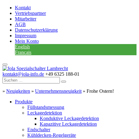
Kontakt
Vertriebspartner
Mitarbeiter
AGB
Datenschutzerklärung
Impressum
Mein Konto
English
Français
kontakt@jola-info.de
+49 6325 188-01
»
Neuigkeiten
»
Unternehmensneuigkeit
»
Frohe Ostern!
Produkte
Füllstandsmessung
Leckagedetektion
Konduktive Leckagedetektion
Kapazitive Leckagedetektion
Endschalter
Kühldecken-Regelgeräte