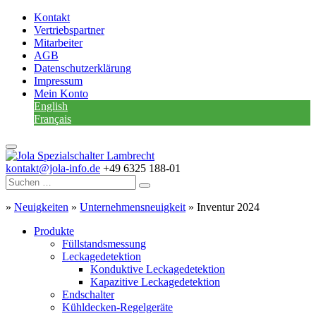
Kontakt
Vertriebspartner
Mitarbeiter
AGB
Datenschutzerklärung
Impressum
Mein Konto
English
Français
kontakt@jola-info.de
+49 6325 188-01
»
Neuigkeiten
»
Unternehmensneuigkeit
»
Inventur 2024
Produkte
Füllstandsmessung
Leckagedetektion
Konduktive Leckagedetektion
Kapazitive Leckagedetektion
Endschalter
Kühldecken-Regelgeräte