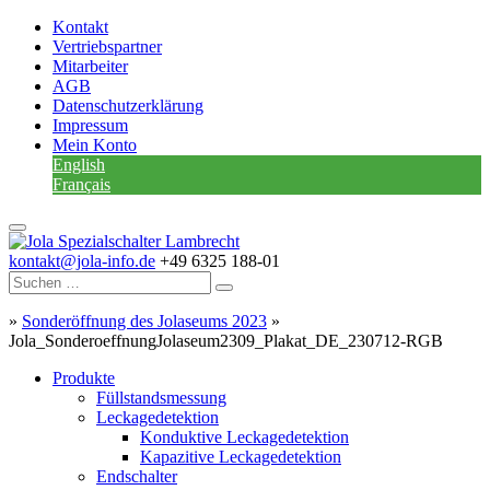
Kontakt
Vertriebspartner
Mitarbeiter
AGB
Datenschutzerklärung
Impressum
Mein Konto
English
Français
kontakt@jola-info.de
+49 6325 188-01
»
Sonderöffnung des Jolaseums 2023
»
Jola_SonderoeffnungJolaseum2309_Plakat_DE_230712-RGB
Produkte
Füllstandsmessung
Leckagedetektion
Konduktive Leckagedetektion
Kapazitive Leckagedetektion
Endschalter