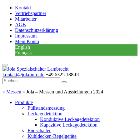
Kontakt
Vertriebspartner
Mitarbeiter
AGB
Datenschutzerklärung
Impressum
Mein Konto
English
Français
kontakt@jola-info.de
+49 6325 188-01
»
Messen
»
Jola – Messen und Ausstellungen 2024
Produkte
Füllstandsmessung
Leckagedetektion
Konduktive Leckagedetektion
Kapazitive Leckagedetektion
Endschalter
Kühldecken-Regelgeräte