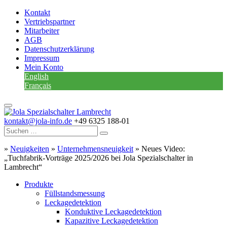
Kontakt
Vertriebspartner
Mitarbeiter
AGB
Datenschutzerklärung
Impressum
Mein Konto
English
Français
kontakt@jola-info.de
+49 6325 188-01
»
Neuigkeiten
»
Unternehmensneuigkeit
»
Neues Video:
„Tuchfabrik-Vorträge 2025/2026 bei Jola Spezialschalter in
Lambrecht“
Produkte
Füllstandsmessung
Leckagedetektion
Konduktive Leckagedetektion
Kapazitive Leckagedetektion