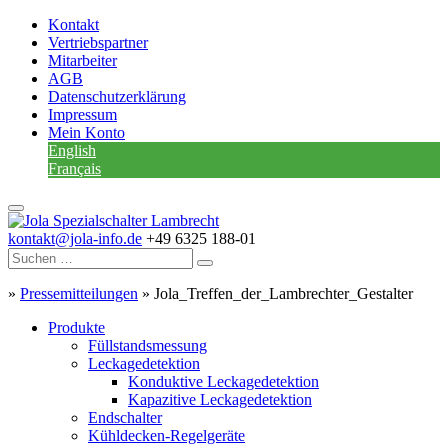
Kontakt
Vertriebspartner
Mitarbeiter
AGB
Datenschutzerklärung
Impressum
Mein Konto
English
Français
kontakt@jola-info.de
+49 6325 188-01
»
Pressemitteilungen
»
Jola_Treffen_der_Lambrechter_Gestalter
Produkte
Füllstandsmessung
Leckagedetektion
Konduktive Leckagedetektion
Kapazitive Leckagedetektion
Endschalter
Kühldecken-Regelgeräte