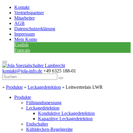
Kontakt
Vertriebspartner
Mitarbeiter
AGB
Datenschutzerklärung
Impressum
Mein Konto
English
Français
kontakt@jola-info.de
+49 6325 188-01
»
Produkte
»
Leckagedetektion
»
Leitwertrelais LWR
Produkte
Füllstandsmessung
Leckagedetektion
Konduktive Leckagedetektion
Kapazitive Leckagedetektion
Endschalter
Kühldecken-Regelgeräte