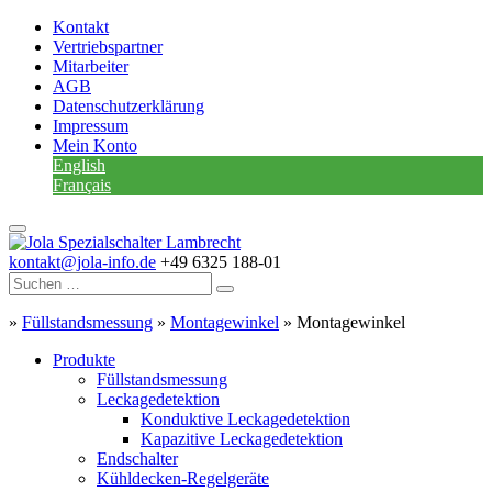
Kontakt
Vertriebspartner
Mitarbeiter
AGB
Datenschutzerklärung
Impressum
Mein Konto
English
Français
kontakt@jola-info.de
+49 6325 188-01
»
Füllstandsmessung
»
Montagewinkel
»
Montagewinkel
Produkte
Füllstandsmessung
Leckagedetektion
Konduktive Leckagedetektion
Kapazitive Leckagedetektion
Endschalter
Kühldecken-Regelgeräte