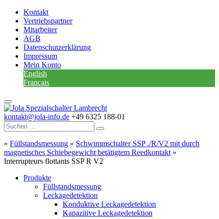
Kontakt
Vertriebspartner
Mitarbeiter
AGB
Datenschutzerklärung
Impressum
Mein Konto
English
Français
kontakt@jola-info.de
+49 6325 188-01
»
Füllstandsmessung
»
Schwimmschalter SSP ./R/V2 mit durch
magnetisches Schiebegewicht betätigtem Reedkontakt
»
Interrupteurs flottants SSP R V2
Produkte
Füllstandsmessung
Leckagedetektion
Konduktive Leckagedetektion
Kapazitive Leckagedetektion