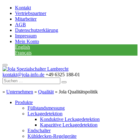
Kontakt
Vertriebspartner
Mitarbeiter
AGB
Datenschutzerklärung
Impressum
Mein Konto
English
Français
kontakt@jola-info.de
+49 6325 188-01
»
Unternehmen
»
Qualität
»
Jola Qualitätspolitik
Produkte
Füllstandsmessung
Leckagedetektion
Konduktive Leckagedetektion
Kapazitive Leckagedetektion
Endschalter
Kühldecken-Regelgeräte