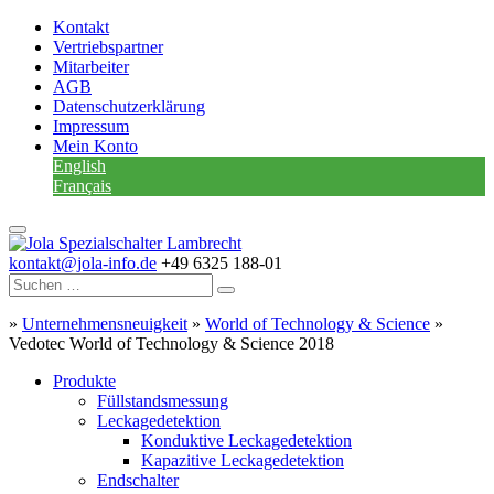
Kontakt
Vertriebspartner
Mitarbeiter
AGB
Datenschutzerklärung
Impressum
Mein Konto
English
Français
kontakt@jola-info.de
+49 6325 188-01
»
Unternehmensneuigkeit
»
World of Technology & Science
»
Vedotec World of Technology & Science 2018
Produkte
Füllstandsmessung
Leckagedetektion
Konduktive Leckagedetektion
Kapazitive Leckagedetektion
Endschalter