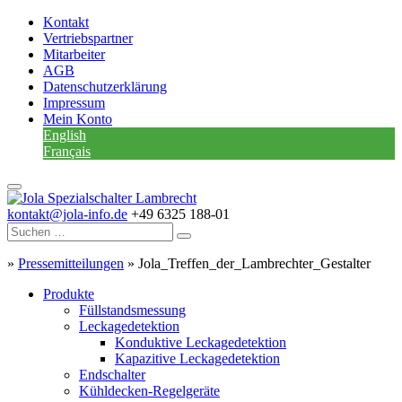
Kontakt
Vertriebspartner
Mitarbeiter
AGB
Datenschutzerklärung
Impressum
Mein Konto
English
Français
kontakt@jola-info.de
+49 6325 188-01
»
Pressemitteilungen
»
Jola_Treffen_der_Lambrechter_Gestalter
Produkte
Füllstandsmessung
Leckagedetektion
Konduktive Leckagedetektion
Kapazitive Leckagedetektion
Endschalter
Kühldecken-Regelgeräte