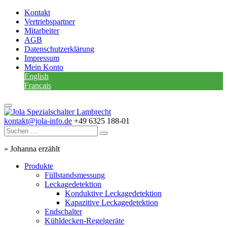
Kontakt
Vertriebspartner
Mitarbeiter
AGB
Datenschutzerklärung
Impressum
Mein Konto
English
Français
kontakt@jola-info.de
+49 6325 188-01
»
Johanna erzählt
Produkte
Füllstandsmessung
Leckagedetektion
Konduktive Leckagedetektion
Kapazitive Leckagedetektion
Endschalter
Kühldecken-Regelgeräte