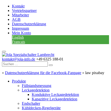
Kontakt
Vertriebspartner
Mitarbeiter
AGB
Datenschutzerklärung
Impressum
Mein Konto
English
Français
kontakt@jola-info.de
+49 6325 188-01
»
Datenschutzerklärung für die Facebook-Fanpage
»
law pixabay
Produkte
Füllstandsmessung
Leckagedetektion
Konduktive Leckagedetektion
Kapazitive Leckagedetektion
Endschalter
Kühldecken-Regelgeräte