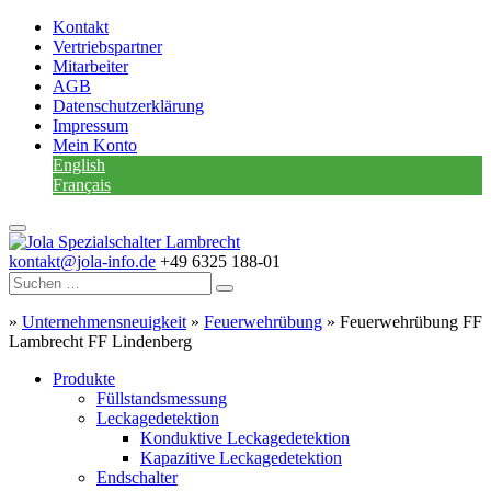
Kontakt
Vertriebspartner
Mitarbeiter
AGB
Datenschutzerklärung
Impressum
Mein Konto
English
Français
kontakt@jola-info.de
+49 6325 188-01
»
Unternehmensneuigkeit
»
Feuerwehrübung
»
Feuerwehrübung FF
Lambrecht FF Lindenberg
Produkte
Füllstandsmessung
Leckagedetektion
Konduktive Leckagedetektion
Kapazitive Leckagedetektion
Endschalter