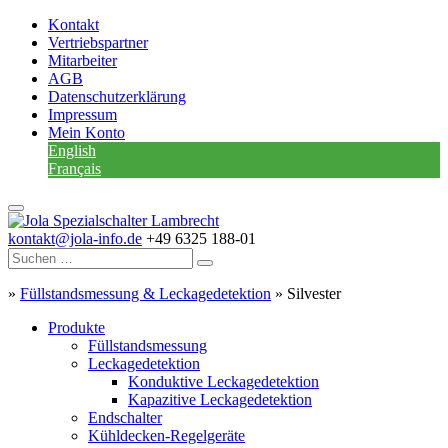
Kontakt
Vertriebspartner
Mitarbeiter
AGB
Datenschutzerklärung
Impressum
Mein Konto
English
Français
kontakt@jola-info.de
+49 6325 188-01
»
Füllstandsmessung & Leckagedetektion
»
Silvester
Produkte
Füllstandsmessung
Leckagedetektion
Konduktive Leckagedetektion
Kapazitive Leckagedetektion
Endschalter
Kühldecken-Regelgeräte