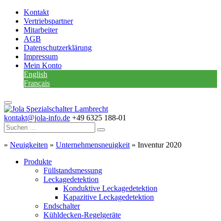
Kontakt
Vertriebspartner
Mitarbeiter
AGB
Datenschutzerklärung
Impressum
Mein Konto
English
Français
kontakt@jola-info.de
+49 6325 188-01
»
Neuigkeiten
»
Unternehmensneuigkeit
»
Inventur 2020
Produkte
Füllstandsmessung
Leckagedetektion
Konduktive Leckagedetektion
Kapazitive Leckagedetektion
Endschalter
Kühldecken-Regelgeräte