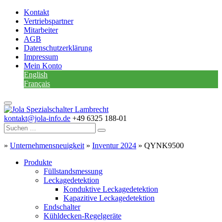
Kontakt
Vertriebspartner
Mitarbeiter
AGB
Datenschutzerklärung
Impressum
Mein Konto
English
Français
kontakt@jola-info.de
+49 6325 188-01
»
Unternehmensneuigkeit
»
Inventur 2024
»
QYNK9500
Produkte
Füllstandsmessung
Leckagedetektion
Konduktive Leckagedetektion
Kapazitive Leckagedetektion
Endschalter
Kühldecken-Regelgeräte