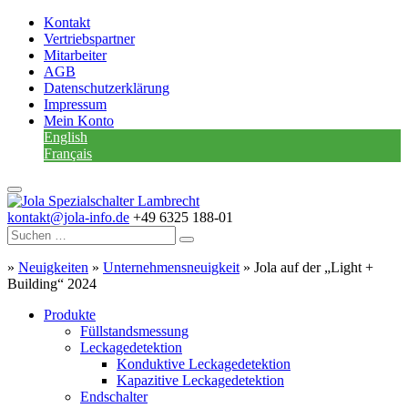
Kontakt
Vertriebspartner
Mitarbeiter
AGB
Datenschutzerklärung
Impressum
Mein Konto
English
Français
kontakt@jola-info.de
+49 6325 188-01
»
Neuigkeiten
»
Unternehmensneuigkeit
»
Jola auf der „Light +
Building“ 2024
Produkte
Füllstandsmessung
Leckagedetektion
Konduktive Leckagedetektion
Kapazitive Leckagedetektion
Endschalter