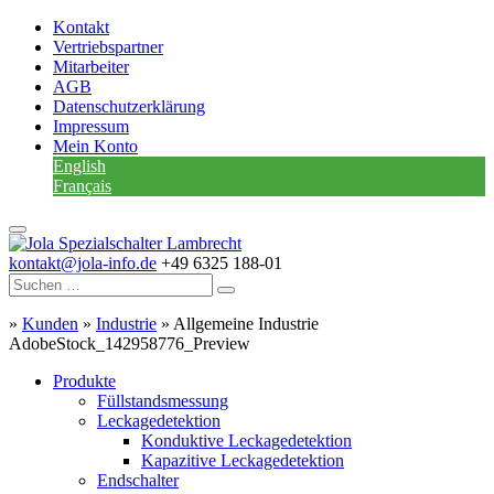
Kontakt
Vertriebspartner
Mitarbeiter
AGB
Datenschutzerklärung
Impressum
Mein Konto
English
Français
kontakt@jola-info.de
+49 6325 188-01
»
Kunden
»
Industrie
»
Allgemeine Industrie
AdobeStock_142958776_Preview
Produkte
Füllstandsmessung
Leckagedetektion
Konduktive Leckagedetektion
Kapazitive Leckagedetektion
Endschalter