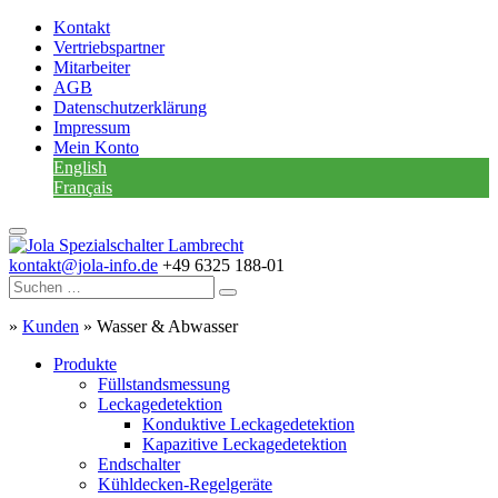
Kontakt
Vertriebspartner
Mitarbeiter
AGB
Datenschutzerklärung
Impressum
Mein Konto
English
Français
kontakt@jola-info.de
+49 6325 188-01
»
Kunden
»
Wasser & Abwasser
Produkte
Füllstandsmessung
Leckagedetektion
Konduktive Leckagedetektion
Kapazitive Leckagedetektion
Endschalter
Kühldecken-Regelgeräte