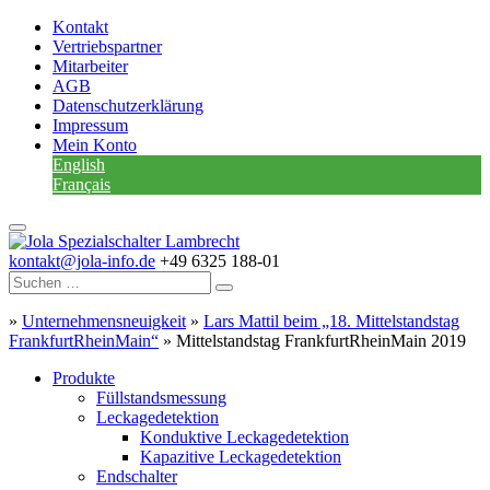
Kontakt
Vertriebspartner
Mitarbeiter
AGB
Datenschutzerklärung
Impressum
Mein Konto
English
Français
kontakt@jola-info.de
+49 6325 188-01
»
Unternehmensneuigkeit
»
Lars Mattil beim „18. Mittelstandstag
FrankfurtRheinMain“
»
Mittelstandstag FrankfurtRheinMain 2019
Produkte
Füllstandsmessung
Leckagedetektion
Konduktive Leckagedetektion
Kapazitive Leckagedetektion
Endschalter