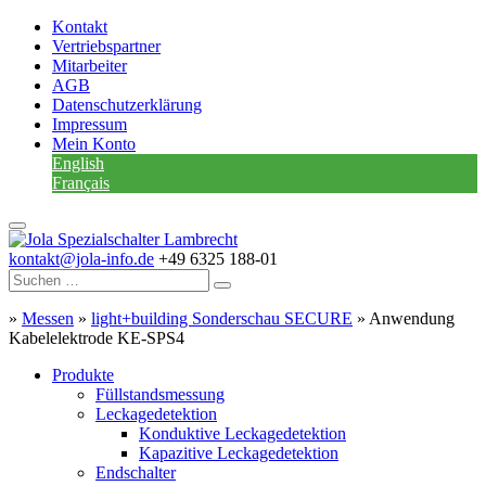
Kontakt
Vertriebspartner
Mitarbeiter
AGB
Datenschutzerklärung
Impressum
Mein Konto
English
Français
kontakt@jola-info.de
+49 6325 188-01
»
Messen
»
light+building Sonderschau SECURE
»
Anwendung
Kabelelektrode KE-SPS4
Produkte
Füllstandsmessung
Leckagedetektion
Konduktive Leckagedetektion
Kapazitive Leckagedetektion
Endschalter