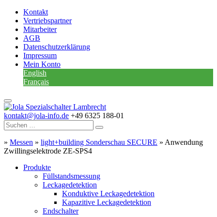
Kontakt
Vertriebspartner
Mitarbeiter
AGB
Datenschutzerklärung
Impressum
Mein Konto
English
Français
kontakt@jola-info.de
+49 6325 188-01
»
Messen
»
light+building Sonderschau SECURE
»
Anwendung
Zwillingselektrode ZE-SPS4
Produkte
Füllstandsmessung
Leckagedetektion
Konduktive Leckagedetektion
Kapazitive Leckagedetektion
Endschalter