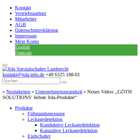
Kontakt
Vertriebspartner
Mitarbeiter
AGB
Datenschutzerklärung
Impressum
Mein Konto
English
Français
kontakt@jola-info.de
+49 6325 188-01
»
Neuigkeiten
»
Unternehmensneuigkeit
»
Neues Video: „GÖTH
SOLUTIONS‘ liebste Jola-Produkte“
Produkte
Füllstandsmessung
Leckagedetektion
Konduktive Leckagedetektion
Kapazitive Leckagedetektion
Endschalter