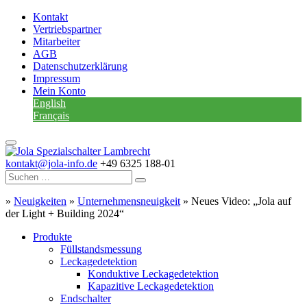
Kontakt
Vertriebspartner
Mitarbeiter
AGB
Datenschutzerklärung
Impressum
Mein Konto
English
Français
kontakt@jola-info.de
+49 6325 188-01
»
Neuigkeiten
»
Unternehmensneuigkeit
»
Neues Video: „Jola auf
der Light + Building 2024“
Produkte
Füllstandsmessung
Leckagedetektion
Konduktive Leckagedetektion
Kapazitive Leckagedetektion
Endschalter