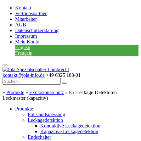
Kontakt
Vertriebspartner
Mitarbeiter
AGB
Datenschutzerklärung
Impressum
Mein Konto
English
Français
kontakt@jola-info.de
+49 6325 188-01
»
Produkte
»
Explosionsschutz
»
Ex-Leckage-Detektoren
Leckmaster (kapazitiv)
Produkte
Füllstandsmessung
Leckagedetektion
Konduktive Leckagedetektion
Kapazitive Leckagedetektion
Endschalter