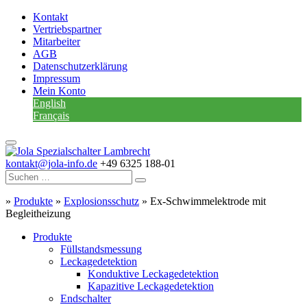
Kontakt
Vertriebspartner
Mitarbeiter
AGB
Datenschutzerklärung
Impressum
Mein Konto
English
Français
kontakt@jola-info.de
+49 6325 188-01
»
Produkte
»
Explosionsschutz
»
Ex-Schwimmelektrode mit
Begleitheizung
Produkte
Füllstandsmessung
Leckagedetektion
Konduktive Leckagedetektion
Kapazitive Leckagedetektion
Endschalter