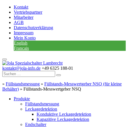
Kontakt
Vertriebspartner
Mitarbeiter
AGB
Datenschutzerklärung
Impressum
Mein Konto
English
Français
kontakt@jola-info.de
+49 6325 188-01
»
Füllstandsmessung
»
Füllstands-Messwertgeber NSQ (für kleine
Behälter)
»
Füllstands-Messwertgeber NSQ
Produkte
Füllstandsmessung
Leckagedetektion
Konduktive Leckagedetektion
Kapazitive Leckagedetektion
Endschalter