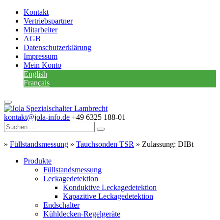
Kontakt
Vertriebspartner
Mitarbeiter
AGB
Datenschutzerklärung
Impressum
Mein Konto
English
Français
kontakt@jola-info.de
+49 6325 188-01
»
Füllstandsmessung
»
Tauchsonden TSR
»
Zulassung: DIBt
Produkte
Füllstandsmessung
Leckagedetektion
Konduktive Leckagedetektion
Kapazitive Leckagedetektion
Endschalter
Kühldecken-Regelgeräte