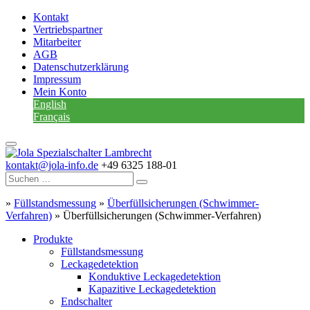
Kontakt
Vertriebspartner
Mitarbeiter
AGB
Datenschutzerklärung
Impressum
Mein Konto
English
Français
kontakt@jola-info.de
+49 6325 188-01
»
Füllstandsmessung
»
Überfüllsicherungen (Schwimmer-
Verfahren)
»
Überfüllsicherungen (Schwimmer-Verfahren)
Produkte
Füllstandsmessung
Leckagedetektion
Konduktive Leckagedetektion
Kapazitive Leckagedetektion
Endschalter