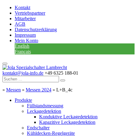
Kontakt
Vertriebspartner
Mitarbeiter
AGB
Datenschutzerklärung
Impressum
Mein Konto
English
Français
kontakt@jola-info.de
+49 6325 188-01
»
Messen
»
Messen 2024
»
L+B_4c
Produkte
Füllstandsmessung
Leckagedetektion
Konduktive Leckagedetektion
Kapazitive Leckagedetektion
Endschalter
Kühldecken-Regelgeräte