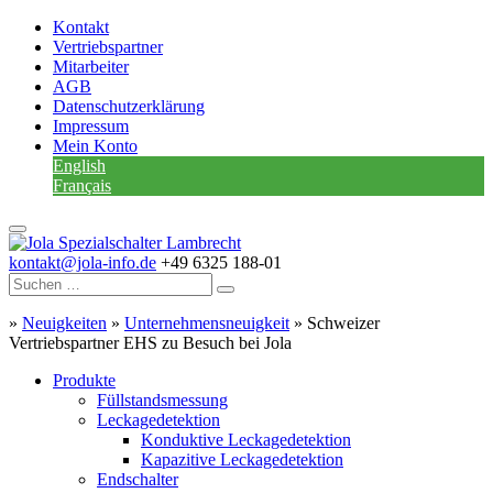
Kontakt
Vertriebspartner
Mitarbeiter
AGB
Datenschutzerklärung
Impressum
Mein Konto
English
Français
kontakt@jola-info.de
+49 6325 188-01
»
Neuigkeiten
»
Unternehmensneuigkeit
»
Schweizer
Vertriebspartner EHS zu Besuch bei Jola
Produkte
Füllstandsmessung
Leckagedetektion
Konduktive Leckagedetektion
Kapazitive Leckagedetektion
Endschalter