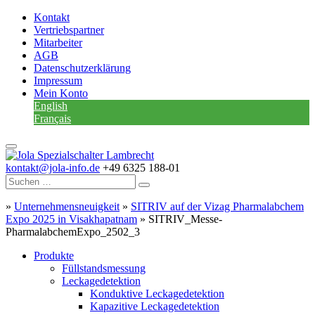
Kontakt
Vertriebspartner
Mitarbeiter
AGB
Datenschutzerklärung
Impressum
Mein Konto
English
Français
kontakt@jola-info.de
+49 6325 188-01
»
Unternehmensneuigkeit
»
SITRIV auf der Vizag Pharmalabchem
Expo 2025 in Visakhapatnam
»
SITRIV_Messe-
PharmalabchemExpo_2502_3
Produkte
Füllstandsmessung
Leckagedetektion
Konduktive Leckagedetektion
Kapazitive Leckagedetektion