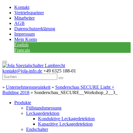
Kontakt
Vertriebspartner
Mitarbeiter
AGB
Datenschutzerklärung
Impressum
Mein Konto
English
Français
kontakt@jola-info.de
+49 6325 188-01
»
Unternehmensneuigkeit
»
Sonderschau SECURE Light +
Building 2018
»
Sonderschau_SECURE__Workshop_2__3_
Produkte
Füllstandsmessung
Leckagedetektion
Konduktive Leckagedetektion
Kapazitive Leckagedetektion
Endschalter